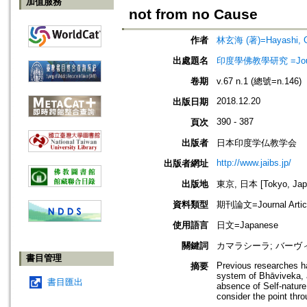
加值服務
not from no Cause
作者
林玄海 (著)=Hayashi, Ge
出處題名
印度學佛教學研究 =Journal 
卷期
v.67 n.1 (總號=n.146)
2018.12.20
出版日期
390 - 387
頁次
出版者
日本印度学仏教学会
http://www.jaibs.jp/
出版者網址
出版地
東京, 日本 [Tokyo, Jap
資料類型
期刊論文=Journal Artic
使用語言
日文=Japanese
關鍵詞
カマラシーラ; バーヴ
書目管理
Previous researches ha
摘要
system of Bhāviveka, 
書目匯出
absence of Self-nature,
consider the point thr