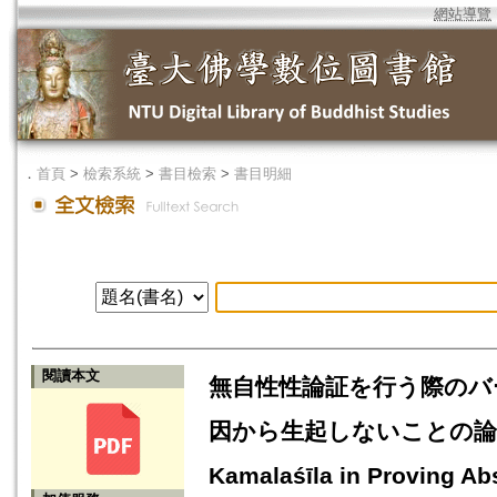
網站導覽
．
首頁
>
檢索系統
>
書目檢索
>
書目明細
閱讀本文
無自性性論証を行う際のバ
因から生起しないことの論証を中心に
Kamalaśīla in Proving Abs