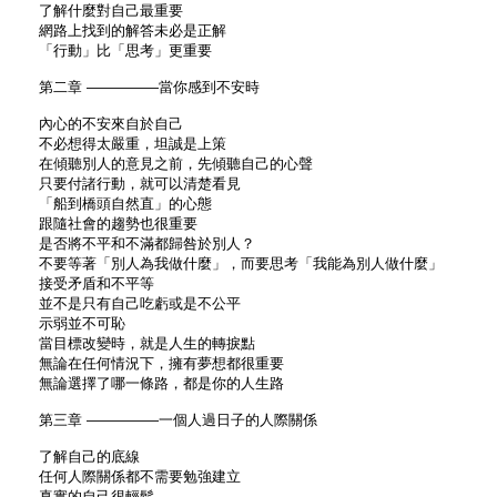
了解什麼對自己最重要
網路上找到的解答未必是正解
「行動」比「思考」更重要
第二章 —————當你感到不安時
內心的不安來自於自己
不必想得太嚴重，坦誠是上策
在傾聽別人的意見之前，先傾聽自己的心聲
只要付諸行動，就可以清楚看見
「船到橋頭自然直」的心態
跟隨社會的趨勢也很重要
是否將不平和不滿都歸咎於別人？
不要等著「別人為我做什麼」，而要思考「我能為別人做什麼」
接受矛盾和不平等
並不是只有自己吃虧或是不公平
示弱並不可恥
當目標改變時，就是人生的轉捩點
無論在任何情況下，擁有夢想都很重要
無論選擇了哪一條路，都是你的人生路
第三章 —————一個人過日子的人際關係
了解自己的底線
任何人際關係都不需要勉強建立
真實的自己很輕鬆