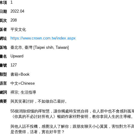
1
本項
2022.04
日期
208
頁次
版者
平安文化
https://www.crown.com.tw/index.aspx
網址
版地
臺北市, 臺灣 [Taipei shih, Taiwan]
Upward
書名
127
書號
類型
書籍=Book
語言
中文=Chinese
鍵詞
禪宗; 生活指導
摘要
與其笑著討好，不如做自己最好。
55個消除煩惱的禪智慧，讓你獨處時安然自得，在人群中也不會感到孤
《你真的不必討好所有人》暢銷作家枡野俊明，教你拿回人生的主導權
與他人話不投機，感覺沒人了解你；跟朋友聊天小心翼翼，害怕對方不高
是否覺得，活著，實在好辛苦？