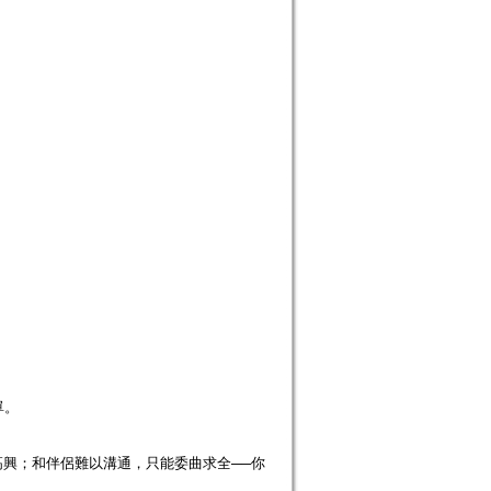
單。
。
興；和伴侶難以溝通，只能委曲求全──你