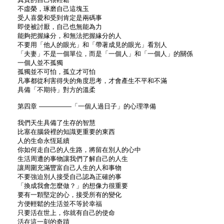
不虛榮，琢磨自己這塊玉
受人喜愛和受到肯定是兩碼事
即使被討厭，自己也無能為力
能夠把握緣分，和無法把握緣分的人
不要用「他人的眼光」和「帶著成見的眼光」看別人
「夫妻」不是一個單位，而是「一個人」和「一個人」的關係
一個人並不孤獨
孤獨並不可怕，孤立才可怕
凡事都從利害得失的角度思考，才會產生不平和不滿
具備「不期待」對方的溫柔
第四章 —————「一個人過日子」的心理準備
我們天生具備了生存的智慧
比塞在腦袋裡的知識更重要的東西
人的生命永恆延續
你如何走自己的人生路，將留在別人的心中
生活周遭的事物讓我們了解自己的人生
讓周圍充滿豐富自己人生的人和事物
不要強迫別人接受自己認為正確的事
「換成我會怎麼做？」的想像力很重要
要有一顆堅定的心，接受所有的變化
方便輕鬆的生活並不等於幸福
只要活在世上，你就有自己的使命
活在這一刻的奇蹟