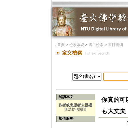
．
首頁
>
檢索系統
>
書目檢索
>
書目明細
閱讀本文
你真的可
作者或出版者未授權
無法提供閱讀
も大丈夫
加值服務