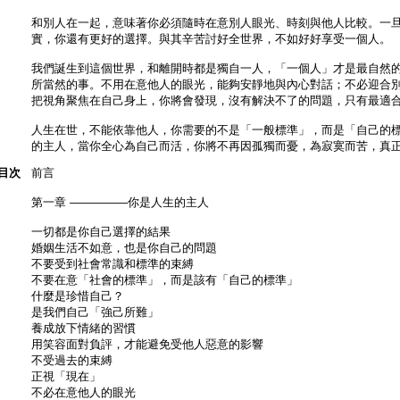
和別人在一起，意味著你必須隨時在意別人眼光、時刻與他人比較。一
實，你還有更好的選擇。與其辛苦討好全世界，不如好好享受一個人。
我們誕生到這個世界，和離開時都是獨自一人，「一個人」才是最自然
所當然的事。不用在意他人的眼光，能夠安靜地與內心對話；不必迎合
把視角聚焦在自己身上，你將會發現，沒有解決不了的問題，只有最適
人生在世，不能依靠他人，你需要的不是「一般標準」，而是「自己的
的主人，當你全心為自己而活，你將不再因孤獨而憂，為寂寞而苦，真
目次
前言
第一章 —————你是人生的主人
一切都是你自己選擇的結果
婚姻生活不如意，也是你自己的問題
不要受到社會常識和標準的束縛
不要在意「社會的標準」，而是該有「自己的標準」
什麼是珍惜自己？
是我們自己「強己所難」
養成放下情緒的習慣
用笑容面對負評，才能避免受他人惡意的影響
不受過去的束縛
正視「現在」
不必在意他人的眼光