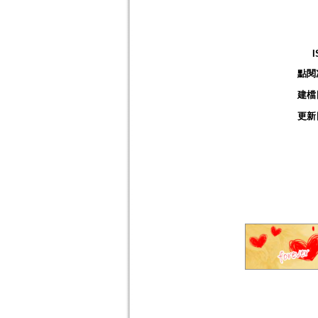
I
點閱
建檔
更新