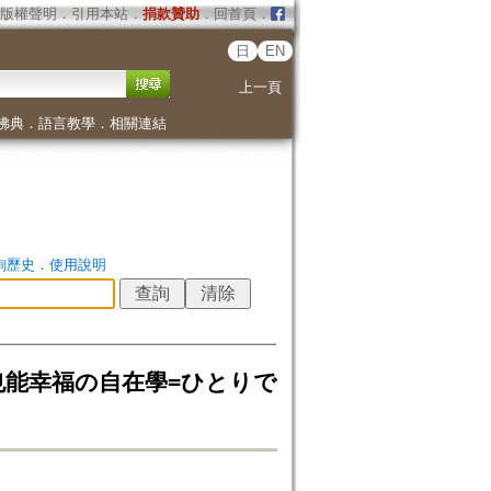
版權聲明
．
引用本站
．
捐款贊助
．
回首頁
．
日
EN
上一頁
佛典
．
語言教學
．
相關連結
詢歷史
．
使用說明
也能幸福の自在學=ひとりで