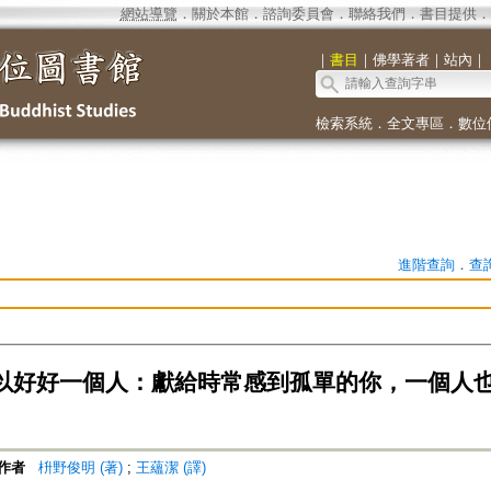
網站導覽
．
關於本館
．
諮詢委員會
．
聯絡我們
．
書目提供
．
｜
書目
｜
佛學著者
｜
站內
｜
檢索系統
．
全文專區
．
數位
進階查詢
．
查
以好好一個人：獻給時常感到孤單的你，一個人
作者
枡野俊明 (著)
;
王蘊潔 (譯)