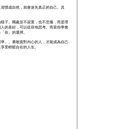
旦習慣成自然，就會迷失真正的自己。其
的樣子。獨處並不寂寞，也不悲傷，而是理
別人的喜好，可以從容地思考。而當你學會
合「你」的選擇。
標準」。勇敢面對內心的人，才能成為自己
正享受輕鬆自在的人生。