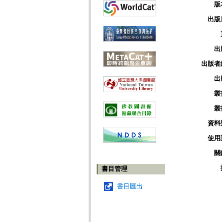
版
出版
出
出版者
出
叢
叢
資料
使用
關
書目管理
書目匯出