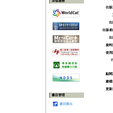
加值服務
出版
出
出版者
出
資料
使用
I
點閱
建檔
更新
書目管理
書目匯出