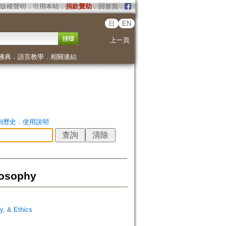
版權聲明
．
引用本站
．
捐款贊助
．
回首頁
．
日
EN
上一頁
佛典
．
語言教學
．
相關連結
詢歷史
．
使用說明
losophy
y, & Ethics