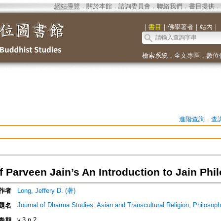
網站導覽
．
關於本館
．
諮詢委員會
．
聯絡我們
．
書目提供
．
｜
書目
｜
佛學著者
｜
站內
｜
檢索系統
．
全文專區
．
數位
進階查詢
．
查
f Parveen Jain’s An Introduction to Jain Phi
作者
Long, Jeffery D. (著)
Journal of Dharma Studies: Asian and Transcultural Religion, Philosoph
題名
v.3 n.2
卷期