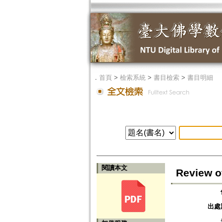
．
首頁
>
檢索系統
>
書目檢索
>
書目明細
閱讀本文
Review o
出處