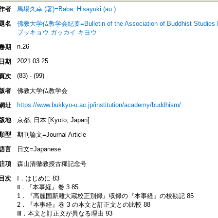
作者
馬場久幸 (著)=Baba, Hisayuki (au.)
題名
佛教大学仏教学会紀要=Bulletin of the Association of Buddhist Stud
ブッキョウ ガッカイ キヨウ
n.26
卷期
2021.03.25
日期
(83) - (99)
頁次
版者
佛教大学仏教学会
https://www.bukkyo-u.ac.jp/institution/academy/buddhism/
網址
版地
京都, 日本 [Kyoto, Japan]
類型
期刊論文=Journal Article
語言
日文=Japanese
註項
森山清徹教授古稀記念号
目次
Ⅰ．はじめに 83
Ⅱ．『本事経』巻 3 85
1．『高麗国新雕大蔵校正別録』収録の『本事経』の校勘記 85
2．『本事経』巻 3 の本文と訂正文との比較 88
Ⅲ．本文と訂正文が異なる理由 93