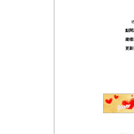
I
點閱
建檔
更新