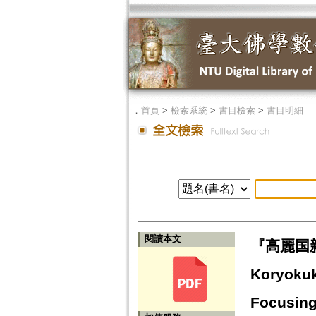
．
首頁
>
檢索系統
>
書目檢索
>
書目明細
閱讀本文
『高麗国新
Koryok
Focusing 