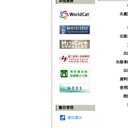
加值服務
出處
出版
出
出版者
出
資料
使用
附
書目管理
書目匯出