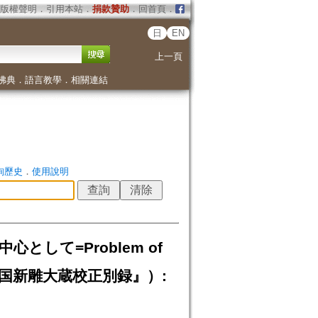
版權聲明
．
引用本站
．
捐款贊助
．
回首頁
．
日
EN
上一頁
佛典
．
語言教學
．
相關連結
詢歷史
．
使用說明
して=Problem of
k（『高麗国新雕大蔵校正別録』）: