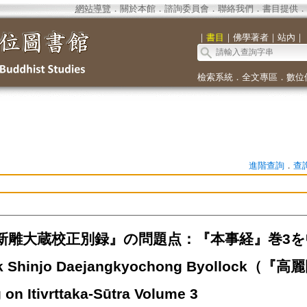
網站導覽
．
關於本館
．
諮詢委員會
．
聯絡我們
．
書目提供
．
｜
書目
｜
佛學著者
｜
站內
｜
檢索系統
．
全文專區
．
數位
進階查詢
．
查
雕大蔵校正別録』の問題点：『本事経』巻3を中心と
uk Shinjo Daejangkyochong Byolloc
on Itivrttaka-Sūtra Volume 3