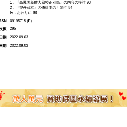
1．『高麗国新雕大蔵校正別録』の内容の検討 93
2．『契丹蔵本』の修訂本の可能性 94
Ⅳ．おわりに 98
SSN
09195718 (P)
295
次數
2022.09.03
日期
2022.09.03
日期