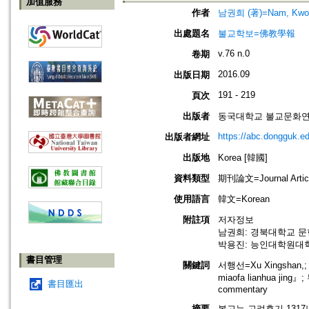
加值服務
作者
남권희 (著)=Nam, Kwon-
出處題名
불교학보=佛教學報
v.76 n.0
卷期
2016.09
出版日期
191 - 219
頁次
出版者
동국대학교 불교문화연구원=Ins
https://abc.dongguk.ed
出版者網址
出版地
Korea [韓國]
資料類型
期刊論文=Journal Artic
使用語言
韓文=Korean
附註項
저자정보
남권희: 경북대학교 
박용진: 능인대학원대
書目管理
關鍵詞
서행선=Xu Xingshan
miaofa lianhua j
書目匯出
commentary
摘要
본고는 고려후기 131