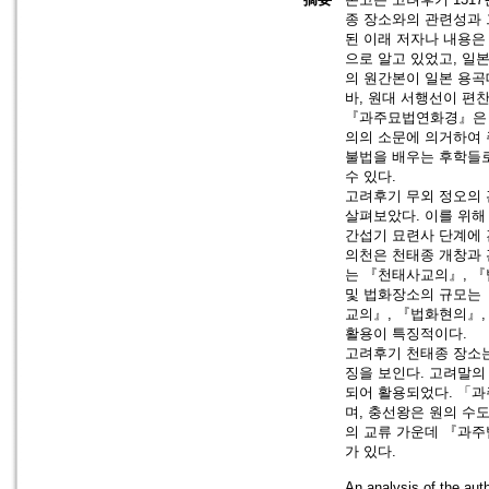
종 장소와의 관련성과 
된 이래 저자나 내용은
으로 알고 있었고, 일
의 원간본이 일본 용
바, 원대 서행선이 편
『과주묘법연화경』은 원
의의 소문에 의거하여 
불법을 배우는 후학들로
수 있다.
고려후기 무외 정오의
살펴보았다. 이를 위해
간섭기 묘련사 단계에 
의천은 천태종 개창과 
는 『천태사교의』, 『
및 법화장소의 규모는 
교의』, 『법화현의』,
활용이 특징적이다.
고려후기 천태종 장소는
징을 보인다. 고려말
되어 활용되었다. 「과
며, 충선왕은 원의 수
의 교류 가운데 『과주
가 있다.
An analysis of the a