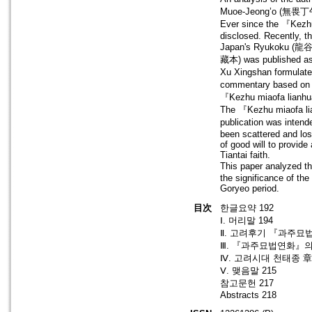
Muoe-Jeong’o (無畏丁午) in
Ever since the 『Kezhu
disclosed. Recently, t
Japan's Ryukoku (龍谷)
藏本) was published as
Xu Xingshan formulat
commentary based on it
『Kezhu miaofa lianhu
The 『Kezhu miaofa lia
publication was inte
been scattered and los
of good will to provid
Tiantai faith.
This paper analyzed th
the significance of th
Goryeo period.
目次
한글요약 192
Ⅰ. 머리말 194
Ⅱ. 고려후기 『과주묘
Ⅲ. 『과주묘법연화』의 
Ⅳ. 고려시대 천태종 
Ⅴ. 맺음말 215
참고문헌 217
Abstracts 218