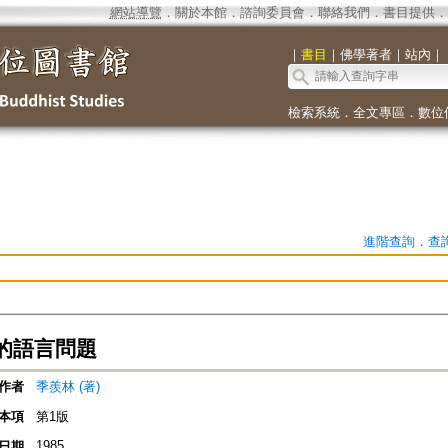
網站導覽
．
關於本館
．
諮詢委員會
．
聯絡我們
．
書目提供
．
｜
書目
｜
佛學著者
｜
站內
｜
檢索系統
．
全文專區
．
數位
進階查詢
．
查
的語言問題
作者
季羨林 (著)
本項
第1版
1985
日期