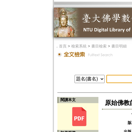
．
首頁
>
檢索系統
>
書目檢索
>
書目明細
閱讀本文
原始佛教
版
出版