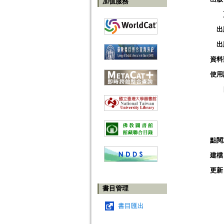
加值服務
出
出
資料
使用
點閱
建檔
更新
書目管理
書目匯出