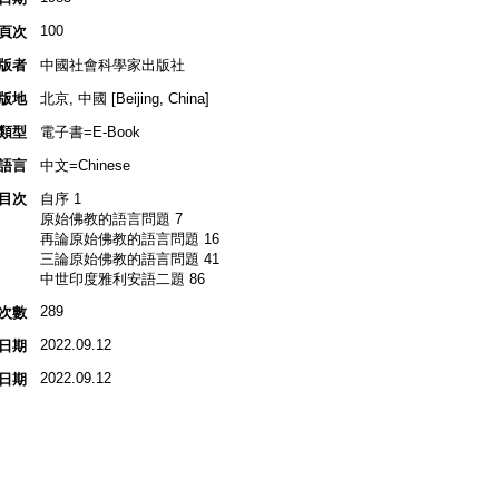
100
頁次
版者
中國社會科學家出版社
版地
北京, 中國 [Beijing, China]
類型
電子書=E-Book
語言
中文=Chinese
目次
自序 1
原始佛教的語言問題 7
再論原始佛教的語言問題 16
三論原始佛教的語言問題 41
中世印度雅利安語二題 86
289
次數
2022.09.12
日期
2022.09.12
日期