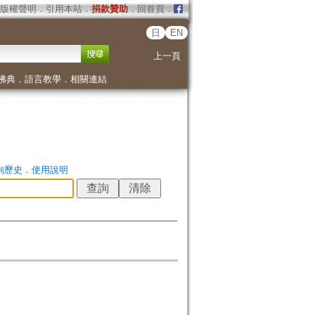
版權聲明
．
引用本站
．
捐款贊助
．
回首頁
．
日
EN
上一頁
佛典
．
語言教學
．
相關連結
詢歷史
．
使用說明