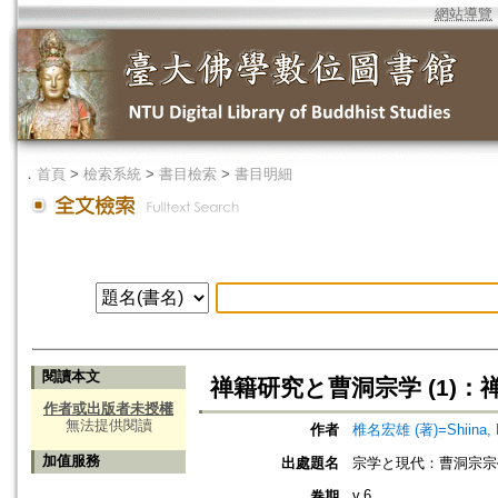
網站導覽
．
首頁
>
檢索系統
>
書目檢索
>
書目明細
閱讀本文
禅籍研究と曹洞宗学 (1)
作者或出版者未授權
無法提供閱讀
作者
椎名宏雄 (著)=Shiina, K
加值服務
出處題名
宗学と現代：曹洞宗宗
v.6
卷期