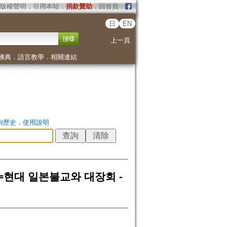
版權聲明
．
引用本站
．
捐款贊助
．
回首頁
．
日
EN
上一頁
佛典
．
語言教學
．
相關連結
詢歷史
．
使用說明
대 일본불교와 대장회 -