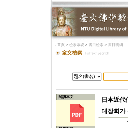
．
首頁
>
檢索系統
>
書目檢索
>
書目明細
閱讀本文
日本近代
대장회가 