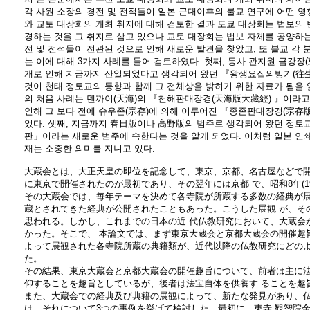
각 사원 소장의 경전 및 전적들이 일본 근대이후의 불교 연구에 어떤 
와 교토 대장회의 개최 취지에 대해 검토한 결과 도쿄 대장회는 법보의 번
경하는 것을 그 취지로 삼고 있으나 교토 대장회는 법보 자체를 공양하는
전 및 전적들이 전관된 것으로 인해 새로운 발견을 찾았고, 또 불교 각 
는 이에 대해 3가지 사례를 들어 검토하였다. 첫째, 동사 관지원 금강장
개로 인해 지금까지 산일되었다고 생각되어 왔던 『왕생요집의빙기(往生
것이 천태 정토교의 동향과 함께 그 전체상을 밝히기 위한 자료가 됨을 
의 처음 사례는 덴까이(天海)의 『천해판대장경(天海版大藏經) 』이라
인해 그 보다 전에 슈우존(宗存)에 의해 이루어진 『종존판대장경(宗存版
었다. 셋째, 지금까지 春日版이나 高野版의 범주로 생각되어 왔던 정토
판」이라는 새로운 범주에 속한다는 것을 알게 되었다. 이처럼 일본 
재는 소중한 의미를 지니고 있다.
大蔵会とは、大正天皇の即位を記念して、東京、京都、名古屋などで開催さ
に東京で開催されたのが最初であり、その翌年には京都 で、昭和8年(1
その大蔵会では、毎年テーマを決めて各寺院が所蔵する多数の経典が展
蔵とされてきた経典が公開されたこともあった。こうした展観 が、そ
思われる。しかし、これまでの日本の近 代仏教研究において、大蔵会
かった。そこで、 本論文では、まず東京大蔵会と京都大蔵会の開催趣
よって展観された各寺院所蔵の典籍類が、近代以降の仏教研究にどのよ
た。
その結果、東京大蔵会と京都大蔵会の開催趣旨について、前者は主に
仰することを趣旨としているが、後者は法宝自体を供養す ることを趣
また、大蔵会での経典及び典籍の展観によって、新たな発見があり、仏
は、それについて3つの事例を挙げて検討した。最初に、東寺 観智院