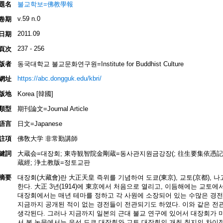
題名
불교학보=佛教學報
v.59 n.0
卷期
2011.09
日期
237 - 256
頁次
版者
동국대학교 불교문화연구원=Institute for Buddhist Culture
https://abc.dongguk.edu/kbri/
網址
版地
Korea [韓國]
類型
期刊論文=Journal Article
語言
日文=Japanese
註項
佛敎大学 非常勤講師
鍵詞
大蔵会=대장회; 東寺観智院金剛蔵=동사관지원금강장(; 往生要集依憑
蔵經; 浄土教版=정토교판
摘要
대장회(大藏會)란 大正天皇 즉위를 기념하여 도쿄(東京), 교토(京都), 
한다. 大正 3년(1914)에 東京에서 처음으로 열리고, 이듬해에는 교토에서,
대장회에서는 매년 테마를 정하고 각 사원에 소장되어 있는 수많은 경전
지금까지 공개된 적이 없는 경전들이 전관되기도 하였다. 이와 같은 전관
생각된다. 그러나 지금까지 일본의 근대 불교 연구에 있어서 대장회가 미
서 본 논문에서는 우선 도쿄 대장회와 교토 대장회의 개최 취지의 차이