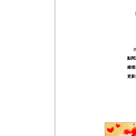
I
點閱
建檔
更新