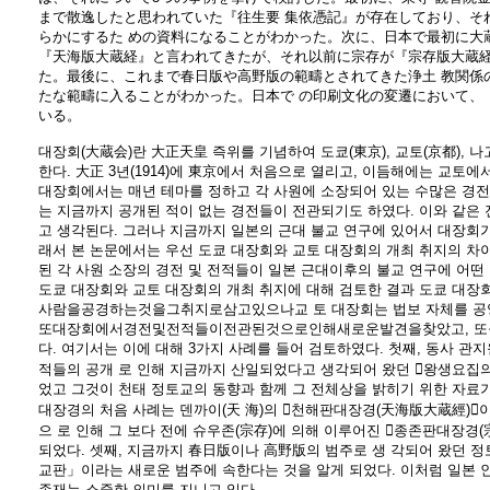
まで散逸したと思われていた『往生要 集依憑記』が存在しており、そ
らかにするた めの資料になることがわかった。次に、日本で最初に大
『天海版大蔵経』と言われてきたが、それ以前に宗存が『宗存版大蔵経
た。最後に、これまで春日版や高野版の範疇とされてきた浄土 教関係
たな範疇に入ることがわかった。日本で の印刷文化の変遷において、
いる。
대장회(大蔵会)란 大正天皇 즉위를 기념하여 도쿄(東京), 교토(京都), 나
한다. 大正 3년(1914)에 東京에서 처음으로 열리고, 이듬해에는 교토에서,
대장회에서는 매년 테마를 정하고 각 사원에 소장되어 있는 수많은 경전
는 지금까지 공개된 적이 없는 경전들이 전관되기도 하였다. 이와 같은 
고 생각된다. 그러나 지금까지 일본의 근대 불교 연구에 있어서 대장회가
래서 본 논문에서는 우선 도쿄 대장회와 교토 대장회의 개최 취지의 차
된 각 사원 소장의 경전 및 전적들이 일본 근대이후의 불교 연구에 어떤
도쿄 대장회와 교토 대장회의 개최 취지에 대해 검토한 결과 도쿄 대장
사람을공경하는것을그취지로삼고있으나교 토 대장회는 법보 자체를 공양
또대장회에서경전및전적들이전관된것으로인해새로운발견을찾았고, 또불 교
다. 여기서는 이에 대해 3가지 사례를 들어 검토하였다. 첫째, 동사 관
적들의 공개 로 인해 지금까지 산일되었다고 생각되어 왔던 󰡔왕생요집의
었고 그것이 천태 정토교의 동향과 함께 그 전체상을 밝히기 위한 자료가
대장경의 처음 사례는 덴까이(天 海)의 󰡔천해판대장경(天海版大蔵經)
으 로 인해 그 보다 전에 슈우존(宗存)에 의해 이루어진 󰡔종존판대장경(
되었다. 셋째, 지금까지 春日版이나 高野版의 범주로 생 각되어 왔던 정
교판」이라는 새로운 범주에 속한다는 것을 알게 되었다. 이처럼 일본
존재는 소중한 의미를 지니고 있다.