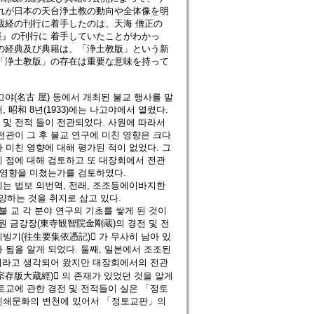
れが日本の天台浄土教の動向や全体像を明
蔵経の刊行に着手したのは、天海 僧正の
』の刊行に 着手していたことがわかっ
の経典及び典籍は、「浄土教版」という新
「浄土教版」の存在は重要な意味を持って
고야(名古 屋) 등에서 개최된 불교 행사를 말
 昭和 8년(1933)에는 나고야에서 열렸다.
 및 전적 들이 전관되었다. 사원에 따라서
전관이 그 후 불교 연구에 미친 영향은 크다
 미친 영향에 대해 평가된 적이 없었다. 그
이 점에 대해 검토하고 또 대장회에서 전관
 영향을 미쳤는가를 검토하였다.
회는 법보 의번역, 전래, 조조등에이바지한
하는 것을 취지로 삼고 있다.
 각 분야 연구의 기초를 쌓게 된 것이
지원 금강장(東寺観智院金剛蔵)의 경전 및 전
빙기(往生要集依憑記)󰡕 가 무사히 남아 있
 됨을 알게 되었다. 둘째, 일본에서 조조된
이라고 생각되어 왔지만 대장회에서의 전관
宗存版大蔵經)󰡕 의 존재가 있었던 것을 알게
토교에 관한 경전 및 전적들이 실은 「정토
 인쇄문화의 변천에 있어서 「정토교판」의