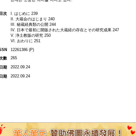
目次
I. はじめに 239
II. 大蔵会のはじまり 240
III. 秘蔵経典類の公開 244
IV. 日本で最初に開版された大蔵経の存在とその研究成果 247
V. 浄土教版の研究 250
VI. おわりに 251
SSN
12261386 (P)
265
次數
2022.09.24
日期
2022.09.24
日期