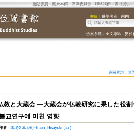
網站導覽
．
關於本館
．
諮詢委員會
．
聯絡我們
．
書目提供
．
｜
書目
｜
佛學著者
｜
站內
｜
檢索系統
．
全文專區
．
數位
進階查詢
．
查
仏教と大蔵会 ―大蔵会が仏教研究に果した役割=현
불교연구에 미친 영향
作者
馬場久幸 (著)=Baba, Hisayuki (au.)