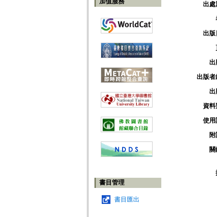
加值服務
出處
出版
出
出版者
出
資料
使用
附
關
書目管理
書目匯出