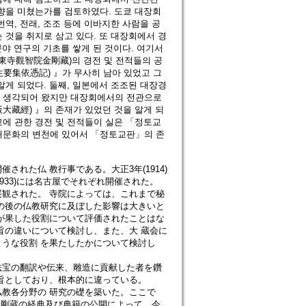
영향을 미쳤는가를 검토하였다. 도쿄 대장회
역, 전래, 조조 등에 이바지한 사람을 공
 것을 취지로 삼고 있다. 또 대장회에서 경
분야 연구의 기초를 쌓게 된 것이다. 여기서
(東寺觀智院金剛藏)의 경전 및 전적들의 공
要集依憑記) 』가 무사히 남아 있었고 그
알게 되었다. 둘째, 일본에서 조조된 대장경
고 생각되어 왔지만 대장회에서의 전관으로
大藏經) 』의 존재가 있었던 것을 알게 되
교에 관한 경전 및 전적들이 실은 「정토교
인쇄문화의 변천에 있어서 「정토교판」의 존
れた仏 教行事である。大正3年(1914)
933)には名古屋でそれぞれ開催された。
観された。 寺院によっては、これまで秘
の後の仏教研究に及ぼした影響は大きいと
が果した役割について評価されたことはな
旨の違いについて検討し、また、大 蔵会に
うな役割 を果たしたかについて検討し
法宝の翻訳や伝来、雕造に貢献した者を鑽
旨としており、根本的に違っている。
教各分野の 研究の礎を築いた。ここで
金剛蔵の経典及び典籍の公開によって、今