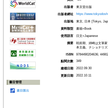
出版者
東京堂出版
https://www.tokyodos
出版者網址
出版地
東京, 日本 [Tokyo, Jap
資料類型
書籍=Book
使用語言
日文=Japanese
摘要
戦前期、姉崎は文筆家
本主義、ナショナリズ
ISBN
9784490204636; 4490
349
點閱次數
2022.09.30
建檔日期
2022.10.11
更新日期
書目管理
書目匯出