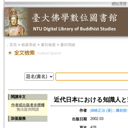
網站導覽
．
首頁
>
檢索系統
>
書目檢索
>
書目明細
閱讀本文
近代日本における知識人と
作者或出版者未授權
無法提供閱讀
作者
姉崎正治 (著)
;
磯前順一
加值服務
2002.03
出版日期
428
頁次