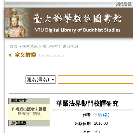
網站導覽
．
首頁
>
檢索系統
>
書目檢索
>
書目明細
閱讀本文
華嚴法界觀門校譯研究
作者或出版者未授權
無法提供閱讀
作者
王頌 (著)
加值服務
2016.03
出版日期
357
頁次