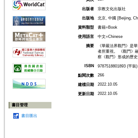
出版者
宗教文化出版社
出版地
北京, 中國 [Beijing, Ch
資料類型
書籍=Book
使用語言
中文=Chinese
摘要
《華嚴法界觀門》是華
者所重視。 《觀門》
察《觀門》形成的歷史
ISBN
9787518801893 (平裝)
266
點閱次數
2022.10.05
建檔日期
2022.10.05
更新日期
書目管理
書目匯出