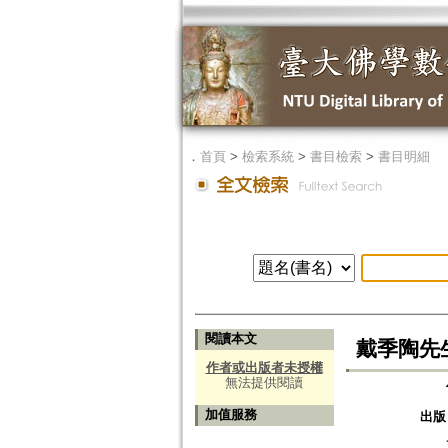
．
首頁
>
檢索系統
>
書目檢索
>
書目明細
閱讀本文
戴季陶先
作者或出版者未授權
無法提供閱讀
加值服務
出版