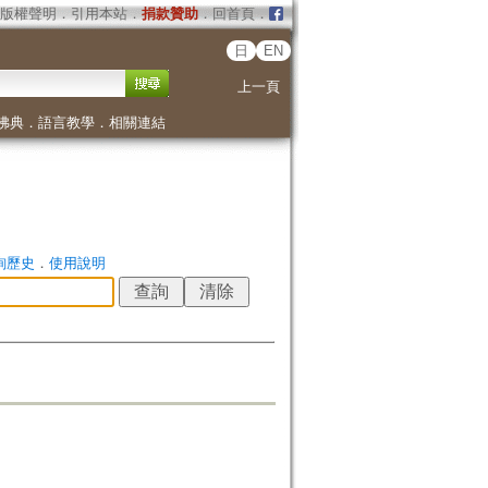
版權聲明
．
引用本站
．
捐款贊助
．
回首頁
．
日
EN
上一頁
佛典
．
語言教學
．
相關連結
詢歷史
．
使用說明