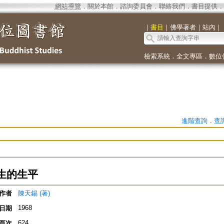
網站導覽
．
關於本館
．
諮詢委員會
．
聯絡我們
．
書目提供
．
｜
書目
｜
佛學著者
｜
站內
｜
檢索系統
．
全文專區
．
數位
進階查詢
．
查
生的生平
作者
陳天錫 (著)
1968
日期
624
頁次