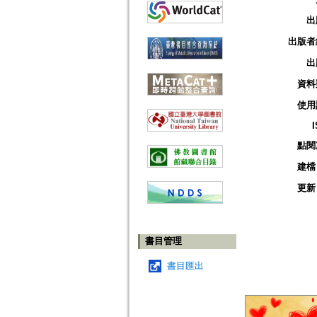
出
出版者
出
資料
使用
點閱
建檔
更新
書目管理
書目匯出