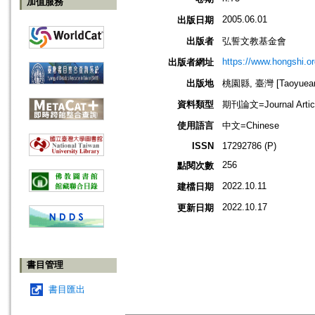
加值服務
2005.06.01
出版日期
出版者
弘誓文教基金會
https://www.hongshi.or
出版者網址
出版地
桃園縣, 臺灣 [Taoyuean 
資料類型
期刊論文=Journal Artic
使用語言
中文=Chinese
ISSN
17292786 (P)
256
點閱次數
2022.10.11
建檔日期
2022.10.17
更新日期
書目管理
書目匯出