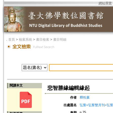
網站導覽
．
首頁
>
檢索系統
>
書目檢索
>
書目明細
閱讀本文
悲智勝緣編輯緣起
作者
釋性廣
出處題名
弘誓=弘誓雙月刊=弘
n.75
卷期