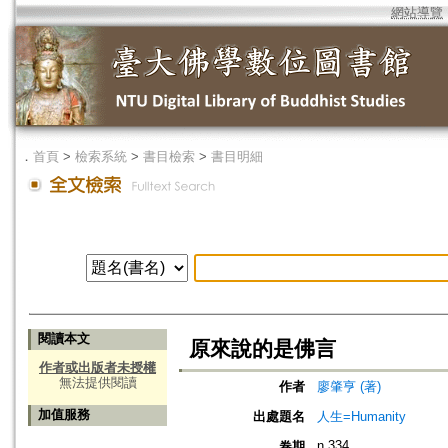
網站導覽
．
首頁
>
檢索系統
>
書目檢索
>
書目明細
閱讀本文
原來說的是佛言
作者或出版者未授權
無法提供閱讀
作者
廖肇亨 (著)
加值服務
出處題名
人生=Humanity
n.334
卷期