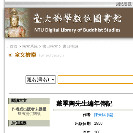
網站導覽
．
首頁
>
檢索系統
>
書目檢索
>
書目明細
閱讀本文
戴季陶先生編年傳記
作者或出版者未授權
無法提供閱讀
作者
陳天錫 (編)
加值服務
1958
出版日期
366
頁次