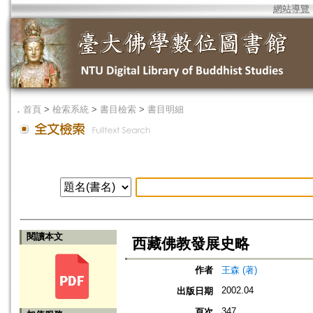
網站導覽
．
首頁
>
檢索系統
>
書目檢索
>
書目明細
閱讀本文
西藏佛教發展史略
作者
王森 (著)
2002.04
出版日期
347
頁次