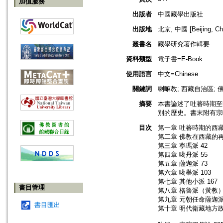
加值服務
出版者
中國藏學出版社
出版地
北京, 中國 [Beijing, Ch
叢書名
藏學研究著作輯要
資料類型
電子書=E-Book
使用語言
中文=Chinese
關鍵詞
喇嘛教; 西藏自治區; 
摘要
本書論述了吐蕃時期至
別的歷史。書末附有宗
目次
第一章 吐蕃時期的西藏
第二章 佛教在西藏的再
第三章 寧瑪派 42
第四章 噶丹派 55
第五章 薩迦派 73
第六章 噶舉派 103
第七章 其他小派 167
書目管理
第八章 格魯派（黃教） 
第九章 元朝任命薩迦派
書目匯出
第十章 明代衛藏地方政