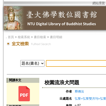
網站導覽
．
首頁
>
檢索系統
>
書目檢索
>
書目明細
閱讀本文
校園流浪犬問題
作者
釋傳法
出處題名
弘誓=弘誓雙月刊=弘
n.87
卷期