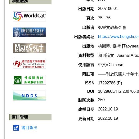
加值服務
2007.06.01
出版日期
75 - 76
頁次
出版者
弘誓文教基金會
https://www.hongshi.or
出版者網址
出版地
桃園縣, 臺灣 [Taoyuean 
資料類型
期刊論文=Journal Artic
使用語言
中文=Chinese
附註項
——刊於民國九十年十
ISSN
17292786 (P)
DOI
10.29665/HS.200706.
260
點閱次數
2022.10.19
建檔日期
書目管理
2022.10.19
更新日期
書目匯出