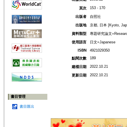
153 - 170
頁次
出版者
自照社
出版地
京都, 日本 [Kyoto, Jap
資料類型
專題研究論文=Research
使用語言
日文=Japanese
ISBN
4921029350
189
點閱次數
2022.10.21
建檔日期
2022.10.21
更新日期
書目管理
書目匯出