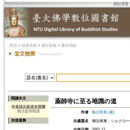
網站導覽
．
首頁
>
檢索系統
>
書目檢索
>
書目明細
閱讀本文
薬師寺に至る唯識の道
作者或出版者未授權
無法提供閱讀
作者
蜷川祥美 (著)
加值服務
出處題名
佛法東漸：シルクロー
2001.12
出版日期