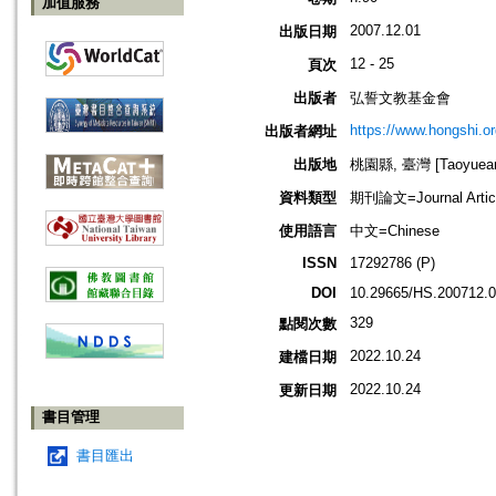
加值服務
2007.12.01
出版日期
12 - 25
頁次
出版者
弘誓文教基金會
https://www.hongshi.or
出版者網址
出版地
桃園縣, 臺灣 [Taoyuean 
資料類型
期刊論文=Journal Artic
使用語言
中文=Chinese
ISSN
17292786 (P)
DOI
10.29665/HS.200712.
329
點閱次數
2022.10.24
建檔日期
2022.10.24
更新日期
書目管理
書目匯出