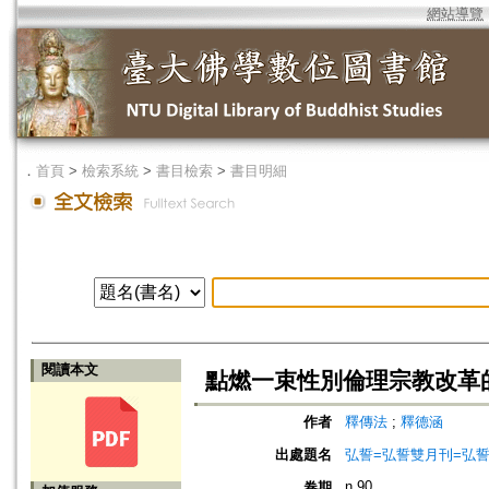
網站導覽
．
首頁
>
檢索系統
>
書目檢索
>
書目明細
閱讀本文
點燃一束性別倫理宗教改革
作者
釋傳法
;
釋德涵
出處題名
弘誓=弘誓雙月刊=弘
n.90
卷期