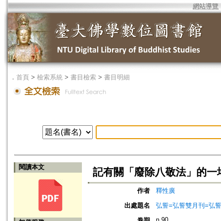
網站導覽
．
首頁
>
檢索系統
>
書目檢索
>
書目明細
閱讀本文
記有關「廢除八敬法」的一
作者
釋性廣
出處題名
弘誓=弘誓雙月刊=弘
n.90
卷期