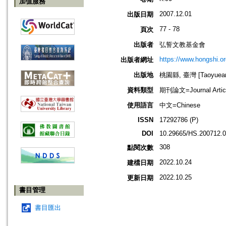
加值服務
2007.12.01
出版日期
77 - 78
頁次
出版者
弘誓文教基金會
https://www.hongshi.or
出版者網址
出版地
桃園縣, 臺灣 [Taoyuean 
資料類型
期刊論文=Journal Artic
使用語言
中文=Chinese
ISSN
17292786 (P)
DOI
10.29665/HS.200712.
308
點閱次數
2022.10.24
建檔日期
2022.10.25
更新日期
書目管理
書目匯出