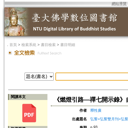
網站導覽
．
首頁
>
檢索系統
>
書目檢索
>
書目明細
閱讀本文
《燃燈引路—禪七開示錄》
作者
釋性廣
出處題名
弘誓=弘誓雙月刊=弘
n.93
卷期