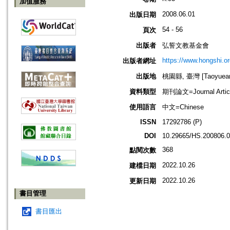
加值服務
2008.06.01
出版日期
54 - 56
頁次
出版者
弘誓文教基金會
https://www.hongshi.or
出版者網址
出版地
桃園縣, 臺灣 [Taoyuean 
資料類型
期刊論文=Journal Artic
使用語言
中文=Chinese
ISSN
17292786 (P)
DOI
10.29665/HS.200806.
368
點閱次數
2022.10.26
建檔日期
2022.10.26
更新日期
書目管理
書目匯出