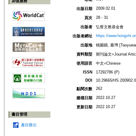
加值服務
2009.02.01
出版日期
28 - 31
頁次
出版者
弘誓文教基金會
https://www.hongshi.or
出版者網址
出版地
桃園縣, 臺灣 [Taoyuean 
資料類型
期刊論文=Journal Artic
使用語言
中文=Chinese
ISSN
17292786 (P)
DOI
10.29665/HS.200902.
262
點閱次數
2022.10.27
建檔日期
2022.10.27
更新日期
書目管理
書目匯出