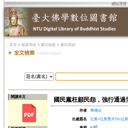
網站導覽
．
首頁
>
檢索系統
>
書目檢索
>
書目明細
閱讀本文
國民黨枉顧民怨，強行通過博
作者
釋傳法
出處題名
弘誓=弘誓雙月刊=弘
n.97
卷期