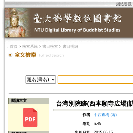
網站導覽
．
首頁
>
檢索系統
>
書目檢索
>
書目明細
閱讀本文
台湾別院跡(西本願寺広場)
作者
中西直樹 (著)
n.49
卷期
2015.06.15
出版日期