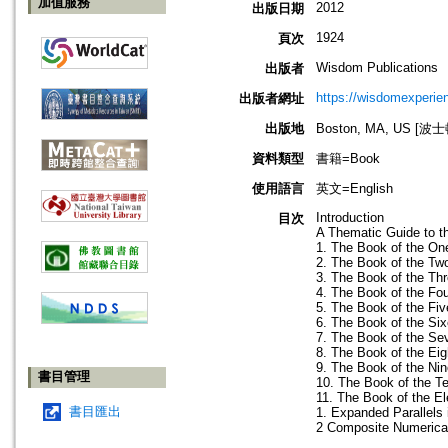
加值服務
2012
出版日期
1924
頁次
Wisdom Publications
出版者
https://wisdomexperien
出版者網址
出版地
Boston, MA, US [
資料類型
書籍=Book
使用語言
英文=English
Introduction
目次
A Thematic Guide to t
1. The Book of the On
2. The Book of the Tw
3. The Book of the Th
4. The Book of the Fo
5. The Book of the Fiv
6. The Book of the Si
7. The Book of the Se
8. The Book of the Eig
9. The Book of the Ni
書目管理
10. The Book of the T
11. The Book of the 
書目匯出
1. Expanded Parallels 
2 Composite Numerical