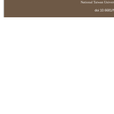
National Taiwan Universi
doi:10.6681