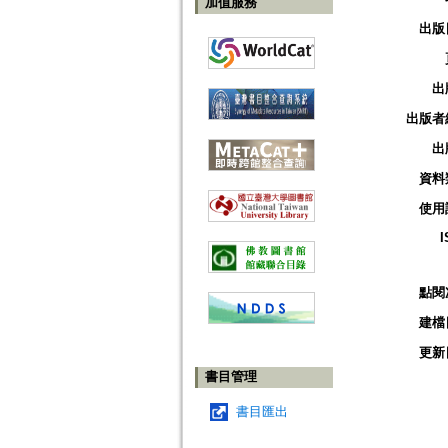
加值服務
出版
出
出版者
出
資料
使用
I
點閱
建檔
更新
書目管理
書目匯出