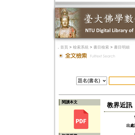
．
首頁
>
檢索系統
>
書目檢索
>
書目明細
閱讀本文
教界近訊
出處