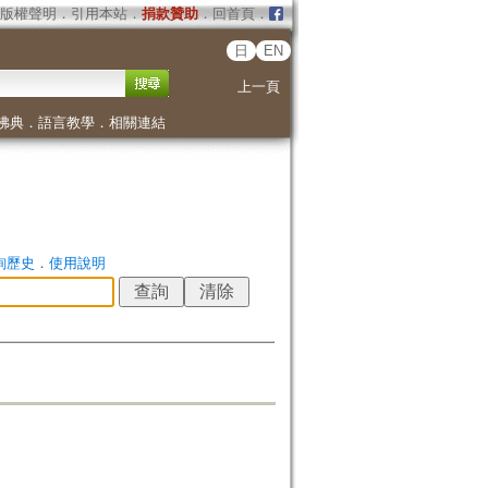
版權聲明
．
引用本站
．
捐款贊助
．
回首頁
．
日
EN
上一頁
佛典
．
語言教學
．
相關連結
詢歷史
．
使用說明