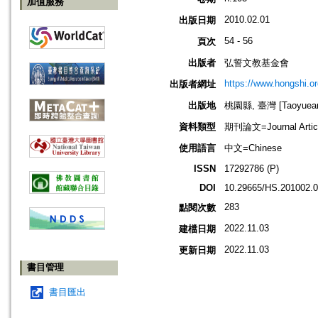
加值服務
2010.02.01
出版日期
54 - 56
頁次
出版者
弘誓文教基金會
https://www.hongshi.or
出版者網址
出版地
桃園縣, 臺灣 [Taoyuean 
資料類型
期刊論文=Journal Artic
使用語言
中文=Chinese
ISSN
17292786 (P)
DOI
10.29665/HS.201002.
283
點閱次數
2022.11.03
建檔日期
2022.11.03
更新日期
書目管理
書目匯出