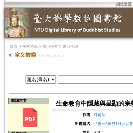
網站導覽
．
首頁
>
檢索系統
>
書目檢索
>
書目明細
閱讀本文
生命教育中隱藏與呈顯的宗
作者
釋傳法
出處題名
弘誓=弘誓雙月刊=弘
n.103
卷期