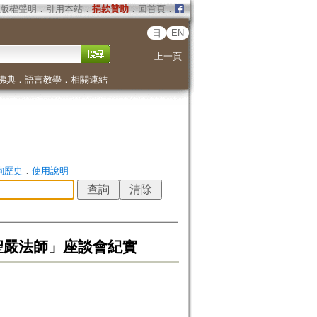
版權聲明
．
引用本站
．
捐款贊助
．
回首頁
．
日
EN
上一頁
佛典
．
語言教學
．
相關連結
詢歷史
．
使用說明
聖嚴法師」座談會紀實