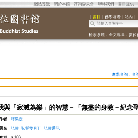
網站導覽
．
關於本館
．
諮詢委員會
．
聯絡我們
．
書目提供
．
｜
書目
｜
佛學著者
｜
站內
｜
檢索系統
．
全文專區
．
數位
進階查詢
．
查
我與「寂滅為樂」的智慧－「無盡的身教－紀念
作者
釋果定
題名
弘誓=弘誓雙月刊=弘誓通訊
n.103
卷期