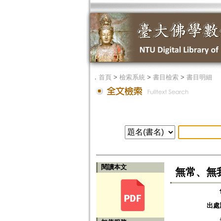
．
首頁
>
檢索系統
>
書目檢索
>
書目明細
閱讀本文
無常、無
出處