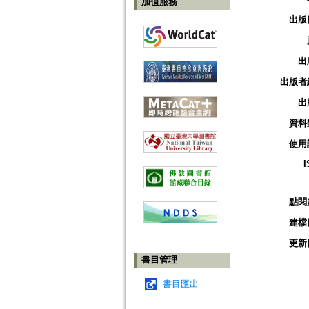
加值服務
出版
出
出版者
出
資料
使用
I
點閱
建檔
更新
書目管理
書目匯出