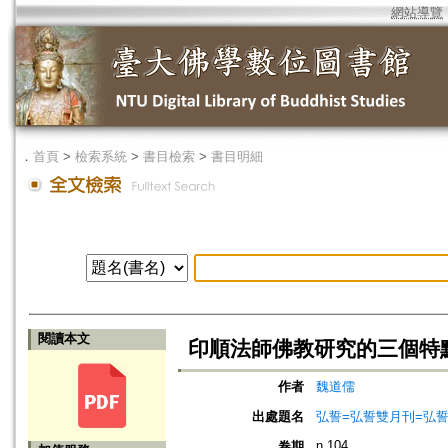
網站導覽
．
首頁
>
檢索系統
>
書目檢索
>
書目明細
閱讀本文
印順法師佛教研究的三個特
作者
魏道儒
出處題名
弘誓=弘誓雙月刊=弘
n.104
卷期