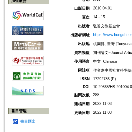
加值服務
2010.04.01
出版日期
14 - 15
頁次
出版者
弘誓文教基金會
https://www.hongshi.or
出版者網址
出版地
桃園縣, 臺灣 [Taoyuean 
資料類型
期刊論文=Journal Artic
使用語言
中文=Chinese
附註項
作者為中國社會科學院
ISSN
17292786 (P)
DOI
10.29665/HS.201004.
288
點閱次數
2022.11.03
建檔日期
書目管理
2022.11.03
更新日期
書目匯出