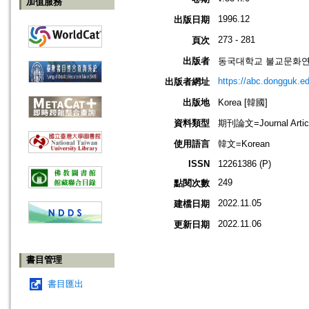
加值服務
1996.12
出版日期
273 - 281
頁次
出版者
동국대학교 불교문화연구원=Ins
https://abc.dongguk.ed
出版者網址
出版地
Korea [韓國]
資料類型
期刊論文=Journal Artic
使用語言
韓文=Korean
ISSN
12261386 (P)
249
點閱次數
2022.11.05
建檔日期
2022.11.06
更新日期
書目管理
書目匯出