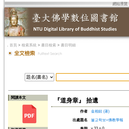
網站導覽
．
首頁
>
檢索系統
>
書目檢索
>
書目明細
閱讀本文
『道身章』 拾遺
作者
金相鉉 (著)
出處題名
불교학보=佛教學報
v.33 n.0
卷期