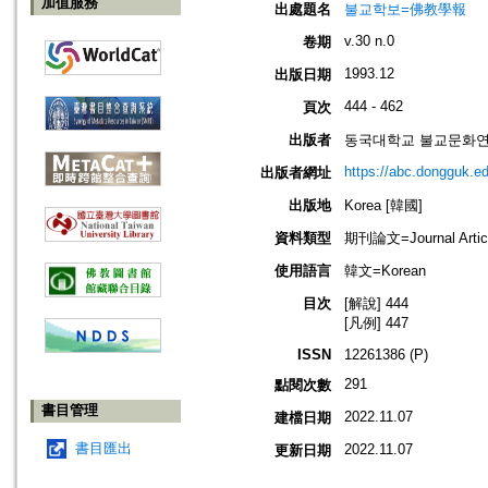
加值服務
出處題名
불교학보=佛教學報
v.30 n.0
卷期
1993.12
出版日期
444 - 462
頁次
出版者
동국대학교 불교문화연구원=Ins
https://abc.dongguk.ed
出版者網址
出版地
Korea [韓國]
資料類型
期刊論文=Journal Artic
使用語言
韓文=Korean
目次
[解說] 444
[凡例] 447
ISSN
12261386 (P)
291
點閱次數
書目管理
2022.11.07
建檔日期
書目匯出
2022.11.07
更新日期