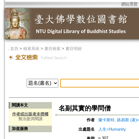
網站導覽
．
首頁
>
檢索系統
>
書目檢索
>
書目明細
閱讀本文
名副其實的學問僧
作者或出版者未授權
無法提供閱讀
作者
蘭卡斯特, 路易斯 (著)=Lanc
加值服務
出處題名
人生=Humanity
n.307
卷期