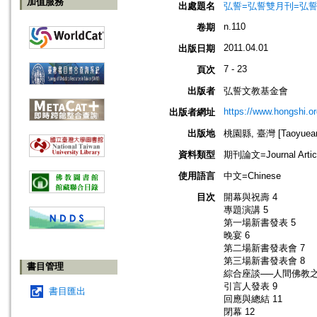
加值服務
出處題名
弘誓=弘誓雙月刊=弘
n.110
卷期
2011.04.01
出版日期
7 - 23
頁次
出版者
弘誓文教基金會
https://www.hongshi.or
出版者網址
出版地
桃園縣, 臺灣 [Taoyuean 
資料類型
期刊論文=Journal Artic
使用語言
中文=Chinese
目次
開幕與祝壽 4
專題演講 5
第一場新書發表 5
晚宴 6
第二場新書發表會 7
第三場新書發表會 8
書目管理
綜合座談──人間佛教之
引言人發表 9
書目匯出
回應與總結 11
閉幕 12