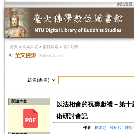
網站導覽
．
首頁
>
檢索系統
>
書目檢索
>
書目明細
閱讀本文
以法相會的祝壽獻禮－第十
術研討會記
作者
釋果定
;
釋紹和
;
陳悅