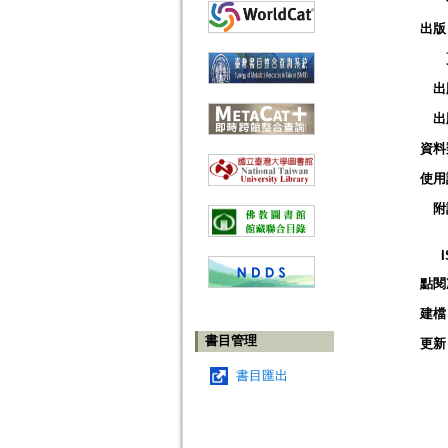
出版
出
出
資料
使用
附
點閱
建檔
書目管理
更新
書目匯出