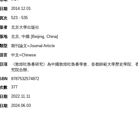
2014.12.01
日期
523 - 535
頁次
版者
北京大學出版社
版地
北京, 中國 [Beijing, China]
類型
期刊論文=Journal Article
語言
中文=Chinese
註項
《敦煌吐魯番研究》為中國敦煌吐魯番學會、首都師範大學歷史學院、
究院合辦。
ISBN
9787532574872
377
次數
2022.11.11
日期
2024.06.03
日期