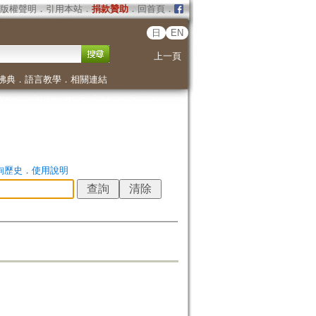
版權聲明
．
引用本站
．
捐款贊助
．
回首頁
．
日
EN
上一頁
佛典
．
語言教學
．
相關連結
詢歷史
．
使用說明