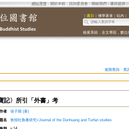
網站導覽
．
關於本館
．
諮詢委員會
．
聯絡我們
．
書目提供
．
｜
書目
｜
佛學著者
｜
站內
｜
檢索系統
．
全文專區
．
數位
進階查詢
．
查
寶記〉所引「外書」考
作者
張子開 (著)
題名
敦煌吐魯番研究=Journal of the Dunhuang and Turfan studies
v.14
卷期