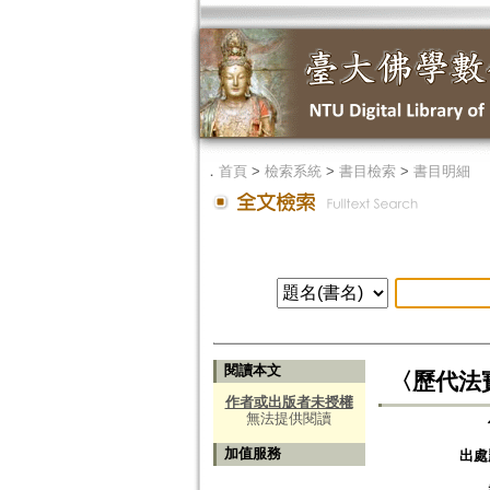
．
首頁
>
檢索系統
>
書目檢索
>
書目明細
閱讀本文
〈歷代法
作者或出版者未授權
無法提供閱讀
加值服務
出處