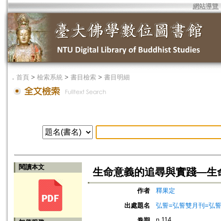
網站導覽
．
首頁
>
檢索系統
>
書目檢索
>
書目明細
閱讀本文
生命意義的追尋與實踐—生
作者
釋果定
出處題名
弘誓=弘誓雙月刊=弘
n.114
卷期