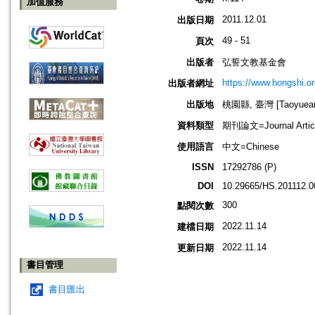
加值服務
2011.12.01
出版日期
49 - 51
頁次
出版者
弘誓文教基金會
https://www.hongshi.or
出版者網址
出版地
桃園縣, 臺灣 [Taoyuean 
資料類型
期刊論文=Journal Artic
使用語言
中文=Chinese
ISSN
17292786 (P)
DOI
10.29665/HS.201112.0
300
點閱次數
2022.11.14
建檔日期
2022.11.14
更新日期
書目管理
書目匯出