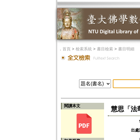
．
首頁
>
檢索系統
>
書目檢索
>
書目明細
閱讀本文
慧思「法
出處