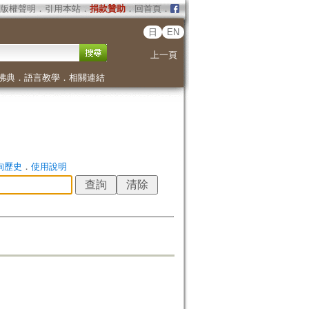
版權聲明
．
引用本站
．
捐款贊助
．
回首頁
．
日
EN
上一頁
佛典
．
語言教學
．
相關連結
詢歷史
．
使用說明