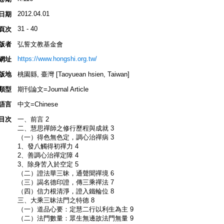
2012.04.01
日期
31 - 40
頁次
版者
弘誓文教基金會
https://www.hongshi.org.tw/
網址
版地
桃園縣, 臺灣 [Taoyuean hsien, Taiwan]
類型
期刊論文=Journal Article
語言
中文=Chinese
目次
一、前言 2
二、慧思禪師之修行歷程與成就 3
（一）得色無色定，調心治禪病 3
1、發八觸得初禪力 4
2、善調心治禪定障 4
3、除身苦入於空定 5
（二）證法華三昧，通聲聞禪境 6
（三）謁名德印證，傳三乘禪法 7
（四）信力根清淨，證入鐵輪位 8
三、大乘三昧法門之特德 8
（一）道品心要：定慧二行以利生為主 9
（二）法門數量：眾生無邊故法門無量 9