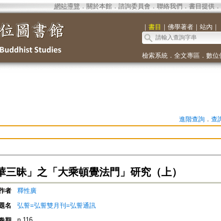
網站導覽
．
關於本館
．
諮詢委員會
．
聯絡我們
．
書目提供
．
｜
書目
｜
佛學著者
｜
站內
｜
檢索系統
．
全文專區
．
數位
進階查詢
．
查
華三昧」之「大乘頓覺法門」研究（上）
作者
釋性廣
題名
弘誓=弘誓雙月刊=弘誓通訊
n.116
卷期