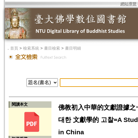
網站導覽
．
首頁
>
檢索系統
>
書目檢索
>
書目明細
閱讀本文
佛教初入中華的文獻證據之
대한 文獻學的 고찰=A Study on
in China