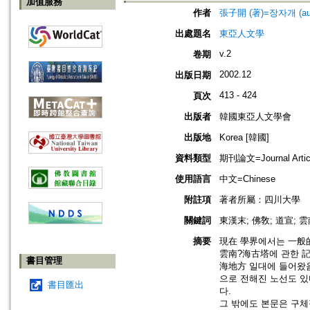
加值服務
作者
張子開 (著)=장자개 (au
出處題名
東亞人文學
v.2
卷期
2002.12
出版日期
413 - 424
頁次
出版者
韓國東亞人文學會
出版地
Korea [韓國]
資料類型
期刊論文=Journal Artic
使用語言
中文=Chinese
附註項
著者所屬：四川大學
關鍵詞
東漢末; 佛敎; 道宣;
摘要
現在 學界에서는 一般的
雲南?海古塔에 관한 記
書目管理
海地方 일대에 들어왔음
으로 전해진 노선도 있
書目匯出
다.
그 밖에도 본문은 구체