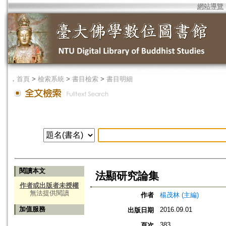
網站導覽
．
首頁
>
檢索系統
>
書目檢索
>
書目明細
閱讀本文
法顯研究論集
作者或出版者未授權
無法提供閱讀
作者
楊茂林 (主編)
加值服務
2016.09.01
出版日期
383
頁次