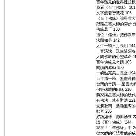
百年難見的世界性規模 
我看《百年佛緣》 101
文字般若智慧花 105
《百年佛緣》讀星雲大師
跟隨星雲大師的腳步 走
佛緣萬千 130
這位「儒僧」把佛教帶向
法爾如是 142
人生一瞬日月長明 144
一音演說，眾生隨類各得
人間佛教的心靈革命 1
百年佛緣見奇蹟 165
閱讀的感動 190
一瞬點亮萬古長空 194
百年猶一瞬、無盡是佛緣
台灣的奇蹟──星雲大師 
何等殊勝的因緣 210
蔣家與星雲大師的幾代佛
有佛法，就有辦法 221
波瀾壯闊，浩瀚無際的人
歡喜 235
好語如珠，澎湃湧來 2
讀《百年佛緣》 244
我在「百年佛緣」中 2
從大師的行誼看他的成就