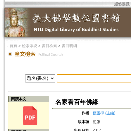
網站導覽
．
首頁
>
檢索系統
>
書目檢索
>
書目明細
閱讀本文
名家看百年佛緣
作者
蔡孟樺 (主編)
版本項
初版
2017
出版日期