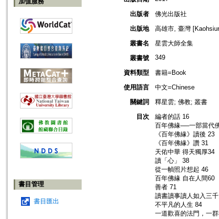
加值服務
出版者
佛光出版社
出版地
高雄市, 臺灣 [Kaohsiung
叢書名
星雲大師全集
349
叢書號
資料類型
書籍=Book
使用語言
中文=Chinese
關鍵詞
釋星雲; 佛教; 叢書
目次
編者的話 16
百年佛緣──一部當代佛
《百年佛緣》讀後 23
《百年佛緣》讚 31
天佑中華 得天獨厚34
讀「心」 38
從一幀照片想起 46
百年佛緣 自在人間60
書目管理
善者 71
讀書讀事讀人如入三千大
書目匯出
不平凡的人生 84
一道歡喜的法門，一群歡