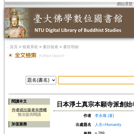
網站導覽
．
首頁
>
檢索系統
>
書目檢索
>
書目明細
閱讀本文
日本淨土真宗本願寺派創始者
作者或出版者未授權
無法提供閱讀
作者
李永熾 (著)
加值服務
出處題名
人生=Humanity
n.289
卷期