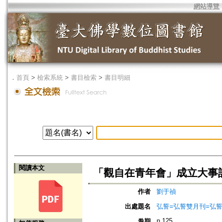
網站導覽
．
首頁
>
檢索系統
>
書目檢索
>
書目明細
閱讀本文
「觀自在青年會」成立大事
作者
劉于禎
出處題名
弘誓=弘誓雙月刊=弘
n.125
卷期