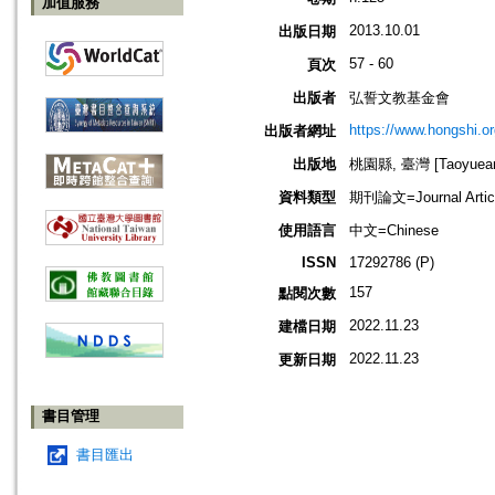
加值服務
2013.10.01
出版日期
57 - 60
頁次
出版者
弘誓文教基金會
https://www.hongshi.or
出版者網址
出版地
桃園縣, 臺灣 [Taoyuean 
資料類型
期刊論文=Journal Artic
使用語言
中文=Chinese
ISSN
17292786 (P)
157
點閱次數
2022.11.23
建檔日期
2022.11.23
更新日期
書目管理
書目匯出