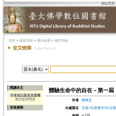
網站導覽
．
首頁
>
檢索系統
>
書目檢索
>
書目明細
閱讀本文
體驗生命中的自在－第一屆
作者或出版者未授權
無法提供閱讀
作者
釋果定
加值服務
出處題名
弘誓=弘誓雙月刊=弘
n.125
卷期