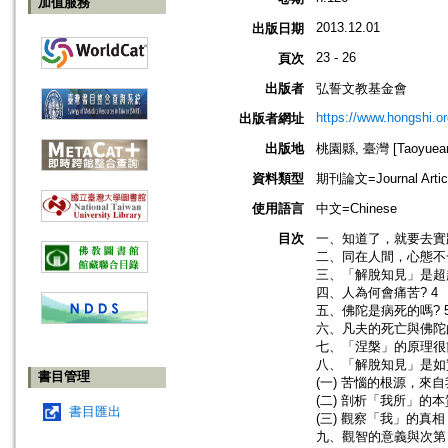
加值服務
2013.12.01
出版日期
23 - 26
頁次
出版者
弘誓文教基金會
https://www.hongshi.or
出版者網址
出版地
桃園縣, 臺灣 [Taoyuean 
資料類型
期刊論文=Journal Artic
使用語言
中文=Chinese
目次
一、知道了，就要去實
二、同在人間，心態不一
三、「解脫知見」是超
四、人為何會痛苦? 4
五、佛陀是病死的嗎? 
六、凡夫的死亡與佛陀的
七、「涅槃」的原理很簡
八、「解脫知見」是如
書目管理
(一) 苦惱的根源，來自
(二) 剖析「我所」的本質
書目匯出
(三) 觀察「我」的真相 
九、觀智的意義與次第 