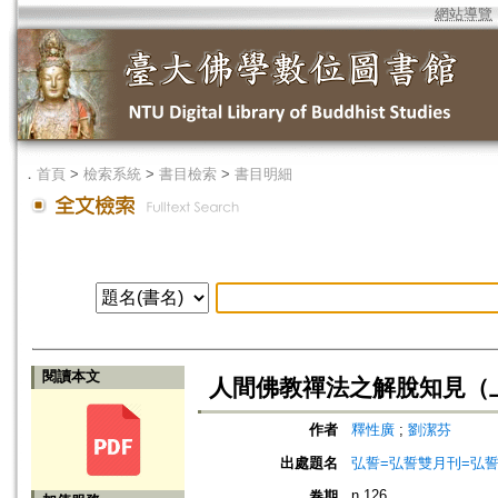
網站導覽
．
首頁
>
檢索系統
>
書目檢索
>
書目明細
閱讀本文
人間佛教禪法之解脫知見（
作者
釋性廣
;
劉潔芬
出處題名
弘誓=弘誓雙月刊=弘
n.126
卷期