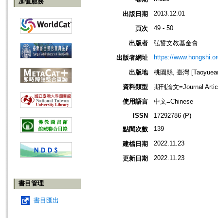
加值服務
2013.12.01
出版日期
49 - 50
頁次
出版者
弘誓文教基金會
https://www.hongshi.or
出版者網址
出版地
桃園縣, 臺灣 [Taoyuean 
資料類型
期刊論文=Journal Artic
使用語言
中文=Chinese
ISSN
17292786 (P)
139
點閱次數
2022.11.23
建檔日期
2022.11.23
更新日期
書目管理
書目匯出