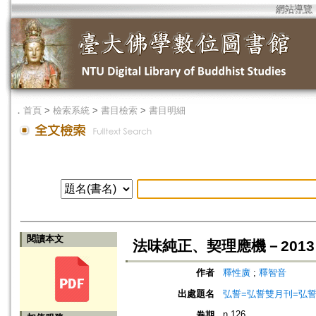
網站導覽
．
首頁
>
檢索系統
>
書目檢索
>
書目明細
閱讀本文
法味純正、契理應機－201
作者
釋性廣
;
釋智音
出處題名
弘誓=弘誓雙月刊=弘
n.126
卷期