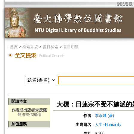
網站導覽
．
首頁
>
檢索系統
>
書目檢索
>
書目明細
閱讀本文
大標：日蓮宗不受不施派的始
作者或出版者未授權
無法提供閱讀
作者
李永熾 (著)
加值服務
出處題名
人生=Humanity
n.286
卷期