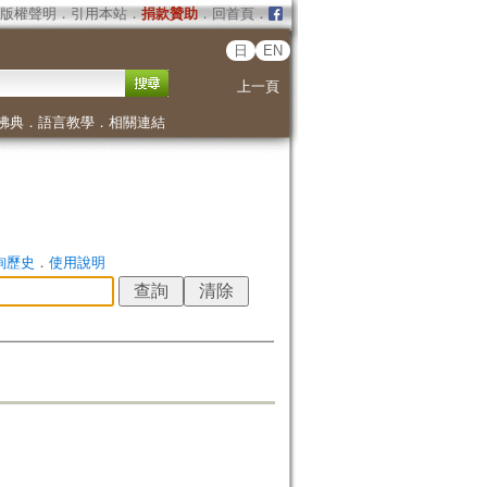
版權聲明
．
引用本站
．
捐款贊助
．
回首頁
．
日
EN
上一頁
佛典
．
語言教學
．
相關連結
詢歷史
．
使用說明