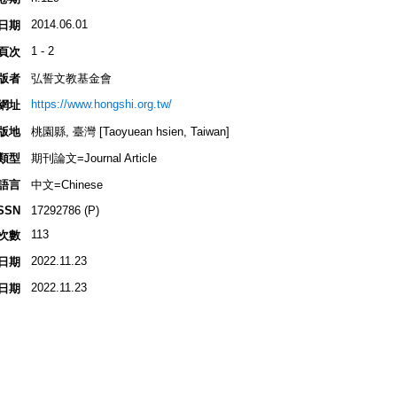
2014.06.01
日期
1 - 2
頁次
版者
弘誓文教基金會
https://www.hongshi.org.tw/
網址
版地
桃園縣, 臺灣 [Taoyuean hsien, Taiwan]
類型
期刊論文=Journal Article
語言
中文=Chinese
SSN
17292786 (P)
113
次數
2022.11.23
日期
2022.11.23
日期