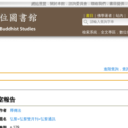
網站導覽
．
關於本館
．
諮詢委員會
．
聯絡我們
．
書目提供
．
｜
書目
｜
佛學著者
｜
站內
｜
檢索系統
．
全文專區
．
數位
進階查詢
．
查
室報告
作者
釋傳法
題名
弘誓=弘誓雙月刊=弘誓通訊
n.129
卷期