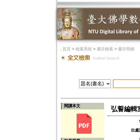
．
首頁
>
檢索系統
>
書目檢索
>
書目明細
閱讀本文
弘誓編輯
出處