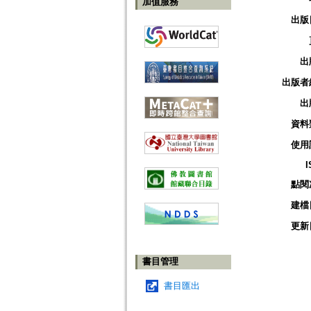
加值服務
出版
出
出版者
出
資料
使用
I
點閱
建檔
更新
書目管理
書目匯出