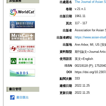
加值服務
The Journal of Asian S
出處題名
v.21 n.1
卷期
1961.11
出版日期
117 - 117
頁次
Association for Asian 
出版者
https://www.asian-stud
出版者網址
出版地
Ann Arbor, MI, US
資料類型
期刊論文=Journal Artic
使用語言
英文=English
ISSN
00219118 (P); 1752040
DOI
https://doi.org/10.230
333
點閱次數
2022.11.25
建檔日期
書目管理
2022.11.25
更新日期
書目匯出