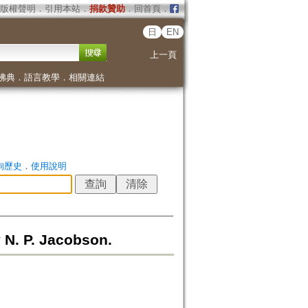
版權聲明
．
引用本站
．
捐款贊助
．
回首頁
．
日
EN
上一頁
佛典
．
語言教學
．
相關連結
詢歷史
．
使用說明
 N. P. Jacobson.