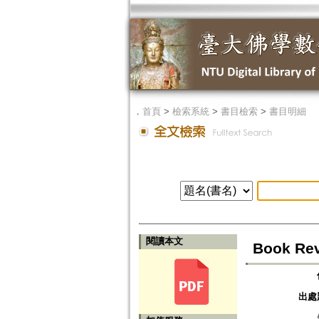
．
首頁
>
檢索系統
>
書目檢索
>
書目明細
閱讀本文
Book Rev
出處