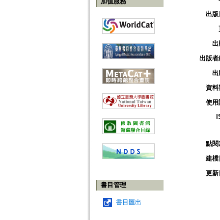
加值服務
出版
出
出版者
出
資料
使用
I
點閱
建檔
更新
書目管理
書目匯出