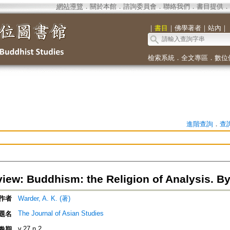
網站導覽
．
關於本館
．
諮詢委員會
．
聯絡我們
．
書目提供
．
｜
書目
｜
佛學著者
｜
站內
｜
檢索系統
．
全文專區
．
數位
進階查詢
．
查
iew: Buddhism: the Religion of Analysis. By
作者
Warder, A. K. (著)
The Journal of Asian Studies
題名
v.27 n.2
卷期