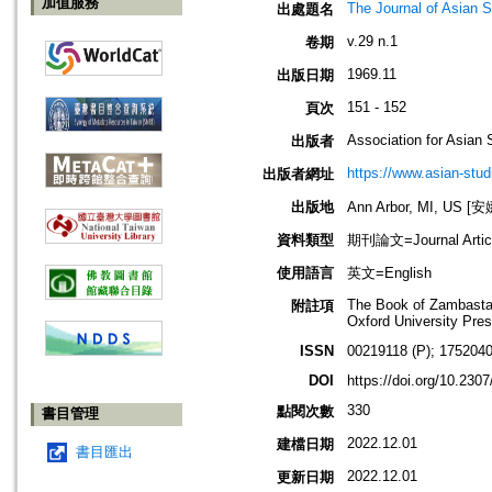
加值服務
The Journal of Asian S
出處題名
v.29 n.1
卷期
1969.11
出版日期
151 - 152
頁次
Association for Asian 
出版者
https://www.asian-stud
出版者網址
出版地
Ann Arbor, MI, US
資料類型
期刊論文=Journal Artic
使用語言
英文=English
The Book of Zambasta
附註項
Oxford University Pres
ISSN
00219118 (P); 1752040
DOI
https://doi.org/10.230
330
點閱次數
書目管理
2022.12.01
建檔日期
書目匯出
2022.12.01
更新日期