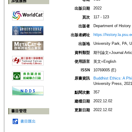
加值服務
2022
出版日期
117 - 123
頁次
Department of History
出版者
https://history.la.psu.e
出版者網址
University Park, PA, 
出版地
資料類型
期刊論文=Journal Artic
使用語言
英文=English
ISSN
10769005 (E)
原書資訊
Buddhist Ethics: A Phi
University Press, 202
357
點閱次數
2022.12.02
建檔日期
2022.12.02
更新日期
書目管理
書目匯出