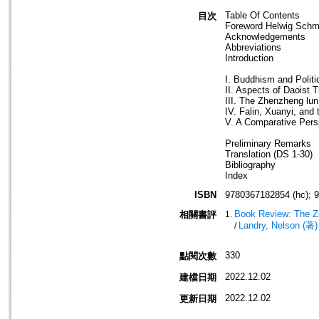
Table Of Contents
目次
Foreword Helwig Schmi
Acknowledgements
Abbreviations
Introduction
I. Buddhism and Politi
II. Aspects of Daoist 
III. The Zhenzheng lun
IV. Falin, Xuanyi, and
V. A Comparative Pers
Preliminary Remarks
Translation (DS 1-30)
Bibliography
Index
ISBN
9780367182854 (hc); 
Book Review: The Zh
相關書評
Landry, Nelson (著)
/
330
點閱次數
2022.12.02
建檔日期
2022.12.02
更新日期