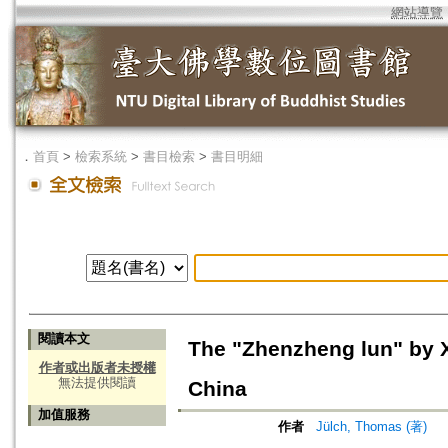
網站導覽
．
首頁
>
檢索系統
>
書目檢索
>
書目明細
閱讀本文
The "Zhenzheng lun" by X
作者或出版者未授權
無法提供閱讀
China
加值服務
作者
Jülch, Thomas (著)