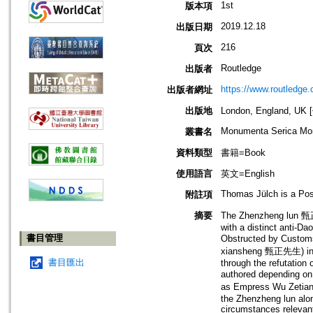
1st
版本項
2019.12.18
出版日期
216
頁次
Routledge
出版者
https://www.routledge
出版者網址
出版地
London, England, U
Monumenta Serica Mo
叢書名
資料類型
書籍=Book
使用語言
英文=English
Thomas Jülch is a Post
附註項
摘要
The Zhenzheng lun 甄正論
with a distinct anti-Da
書目管理
Obstructed by Custom
xiansheng 甄正先生) in wh
書目匯出
through the refutation
authored depending on
as Empress Wu Zetian 
the Zhenzheng lun along
circumstances relevant