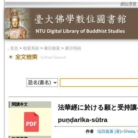
網站導覽
．
首頁
>
檢索系統
>
書目檢索
>
書目明細
閱讀本文
法華經に於ける願と受持讓与=“Gan”
puṇḍarīka-sūtra
作者
塩田義遜 (著)=Shiota, Gi