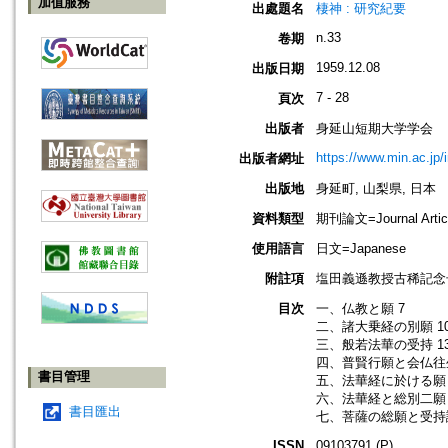
加值服務
出處題名
棲神 : 研究紀要
n.33
卷期
1959.12.08
出版日期
7 - 28
頁次
出版者
身延山短期大学学会
https://www.min.ac.jp/
出版者網址
出版地
身延町, 山梨県, 日本
資料類型
期刊論文=Journal Artic
使用語言
日文=Japanese
附註項
塩田義遜教授古稀記念
目次
一、仏教と願 7
二、諸大乗経の別願 1
三、般若法華の受持 1
四、普賢行願と会仏往生
書目管理
五、法華経に於ける願 
六、法華経と総別二願 
書目匯出
七、菩薩の総願と受持読
ISSN
09103791 (P)